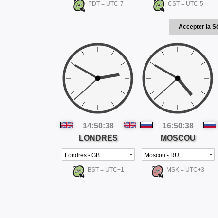
PDT = UTC-7
CST = UTC-5
14:50:39
16:50:39
LONDRES
MOSCOU
BST = UTC+1
MSK = UTC+3